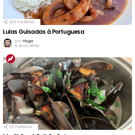
293
Partilhas
Lulas Guisadas à Portuguesa
por
Hugo
6 anos atrás
33
Partilhas