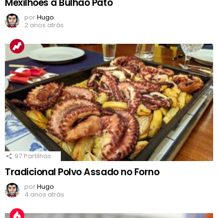
Mexilhões à Bulhão Pato
por
Hugo
2 anos atrás
97
Partilhas
Tradicional Polvo Assado no Forno
por
Hugo
4 anos atrás