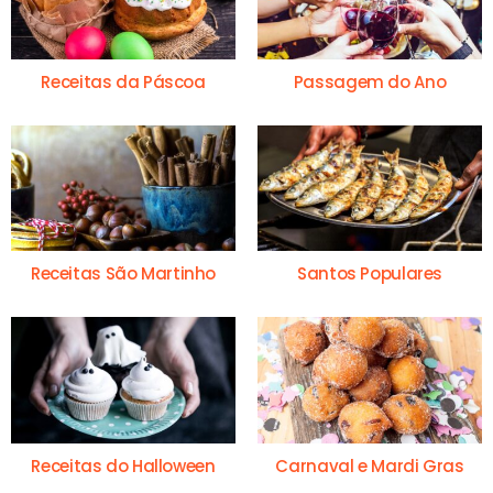
Receitas da Páscoa
Passagem do Ano
Receitas São Martinho
Santos Populares
Receitas do Halloween
Carnaval e Mardi Gras