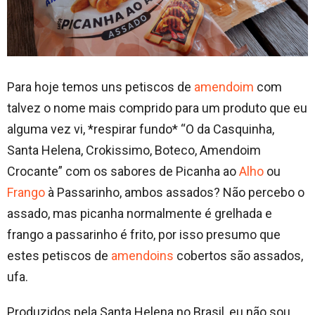
Para hoje temos uns petiscos de
amendoim
com
talvez o nome mais comprido para um produto que eu
alguma vez vi, *respirar fundo* “O da Casquinha,
Santa Helena, Crokissimo, Boteco, Amendoim
Crocante” com os sabores de Picanha ao
Alho
ou
Frango
à Passarinho, ambos assados? Não percebo o
assado, mas picanha normalmente é grelhada e
frango a passarinho é frito, por isso presumo que
estes petiscos de
amendoins
cobertos são assados,
ufa.
Produzidos pela Santa Helena no Brasil, eu não sou