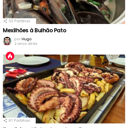
33
Partilhas
Mexilhões à Bulhão Pato
por
Hugo
2 anos atrás
97
Partilhas