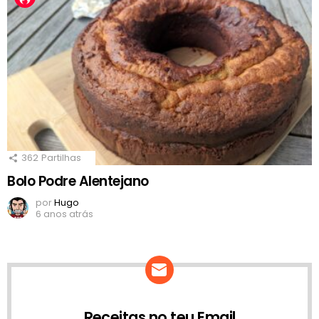
362
Partilhas
Bolo Podre Alentejano
por
Hugo
6 anos atrás
Receitas no teu Email