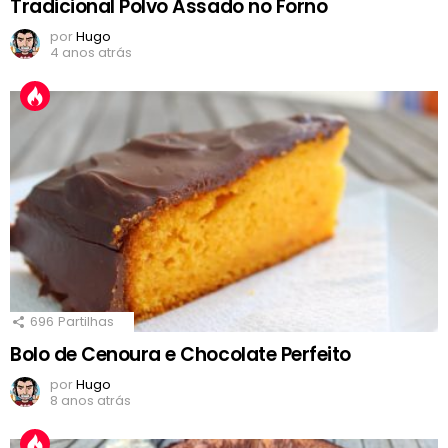
Tradicional Polvo Assado no Forno
por
Hugo
4 anos atrás
696
Partilhas
Bolo de Cenoura e Chocolate Perfeito
por
Hugo
8 anos atrás