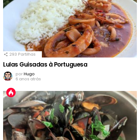
293
Partilhas
Lulas Guisadas à Portuguesa
por
Hugo
6 anos atrás