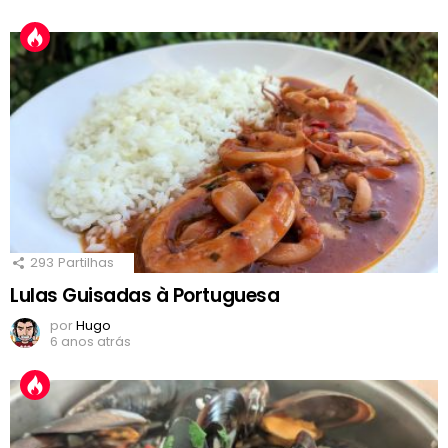
293
Partilhas
Lulas Guisadas à Portuguesa
por
Hugo
6 anos atrás