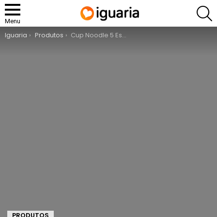
P
Menu
You are here:
Iguaria
Produtos
Cup Noodle 5 Especiarias de Vaca
PRODUTOS