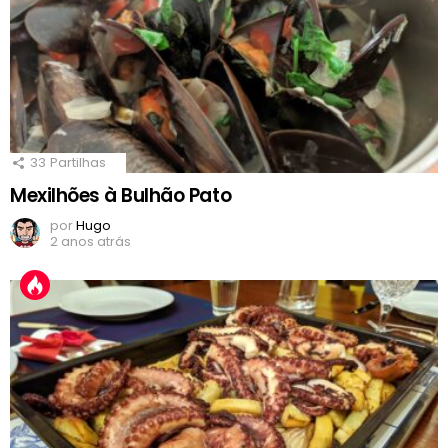
33
Partilhas
Mexilhões à Bulhão Pato
por
Hugo
2 anos atrás