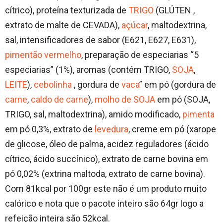
cítrico), proteína texturizada de
TRIGO
(GLÚTEN ,
extrato de malte de CEVADA),
açúcar
, maltodextrina,
sal, intensificadores de sabor (E621, E627, E631),
pimentão vermelho
, preparação de especiarias “5
especiarias” (1%), aromas (contém TRIGO,
SOJA
,
LEITE
),
cebolinha
, gordura de
vaca
” em pó (gordura de
carne
,
caldo de carne
),
molho de SOJA
em pó (SOJA,
TRIGO, sal, maltodextrina), amido modificado,
pimenta
em pó 0,3%, extrato de
levedura
, creme em pó (xarope
de glicose, óleo de palma, acidez reguladores (ácido
cítrico, ácido succínico), extrato de carne bovina em
pó 0,02% (extrina maltoda, extrato de carne bovina).
Com 81kcal por 100gr este não é um produto muito
calórico e nota que o pacote inteiro são 64gr logo a
refeição inteira são 52kcal.