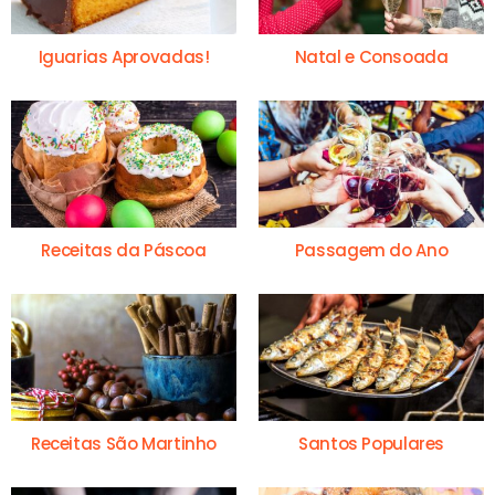
Iguarias Aprovadas!
Natal e Consoada
Receitas da Páscoa
Passagem do Ano
Receitas São Martinho
Santos Populares