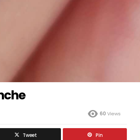
nche
60
Views
Tweet
Pin