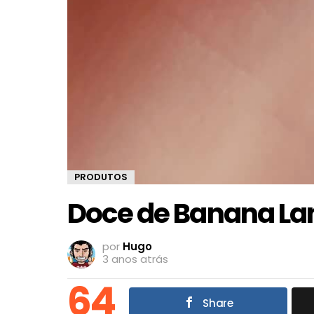
PRODUTOS
Doce de Banana La
por
Hugo
3 anos atrás
64
Share