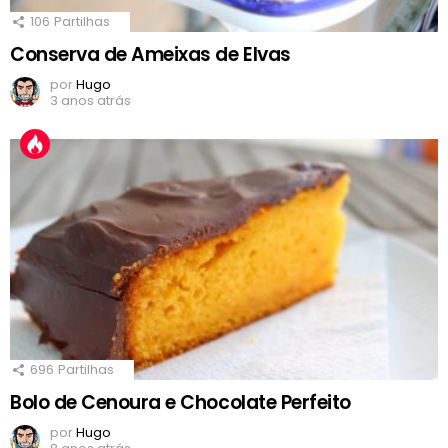
106
Partilhas
Conserva de Ameixas de Elvas
por
Hugo
3 anos atrás
696
Partilhas
Bolo de Cenoura e Chocolate Perfeito
por
Hugo