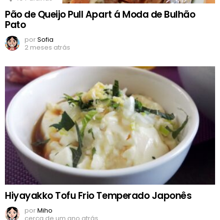
Pão de Queijo Pull Apart á Moda de Bulhão
Pato
por
Sofia
2 meses atrás
Hiyayakko Tofu Frio Temperado Japonês
por
Miho
cerca de um ano atrás