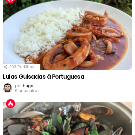
293
Partilhas
Lulas Guisadas à Portuguesa
por
Hugo
6 anos atrás