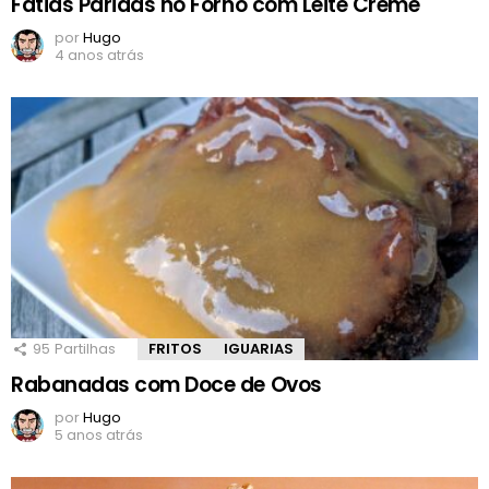
Fatias Paridas no Forno com Leite Creme
por
Hugo
4 anos atrás
95
Partilhas
FRITOS
IGUARIAS
Rabanadas com Doce de Ovos
por
Hugo
5 anos atrás