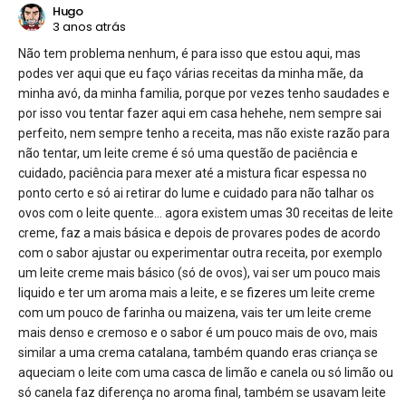
Hugo
3 anos atrás
Não tem problema nenhum, é para isso que estou aqui, mas
podes ver aqui que eu faço várias receitas da minha mãe, da
minha avó, da minha familia, porque por vezes tenho saudades e
por isso vou tentar fazer aqui em casa hehehe, nem sempre sai
perfeito, nem sempre tenho a receita, mas não existe razão para
não tentar, um leite creme é só uma questão de paciência e
cuidado, paciência para mexer até a mistura ficar espessa no
ponto certo e só ai retirar do lume e cuidado para não talhar os
ovos com o leite quente… agora existem umas 30 receitas de leite
creme, faz a mais básica e depois de provares podes de acordo
com o sabor ajustar ou experimentar outra receita, por exemplo
um leite creme mais básico (só de ovos), vai ser um pouco mais
liquido e ter um aroma mais a leite, e se fizeres um leite creme
com um pouco de farinha ou maizena, vais ter um leite creme
mais denso e cremoso e o sabor é um pouco mais de ovo, mais
similar a uma crema catalana, também quando eras criança se
aqueciam o leite com uma casca de limão e canela ou só limão ou
só canela faz diferença no aroma final, também se usavam leite