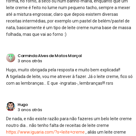
forma, no forno, a seco ou num banho-maria, enquanto que um
leite creme é feito no lume num pequeno tacho, sempre a mexer
até a mistura engrossar, claro que depois existem diversas
receitas intermédias, por exemplo um pastel de belém/pastel de
nata, basicamente é um tipo de leite creme numa base de massa
folhada, mas que vai ao forno :)
Carminda Alves de Matos Marçal
3 anos atrás
Hugo, muito obrigada pela resposta e muito bem explicada!!
A tigelada de leite, vou me atrever à fazer. Já o leite creme, fico só
com as lembranças… E que -ingratas-, lembranças!!! rsrs
Hugo
3 anos atrás
De nada, e não existe razão para não fazeres um belo leite creme
noutro dia… não tenho falta de receitas de leite creme
https://www.iguaria.com/?s=leite+creme
, aliás um leite creme