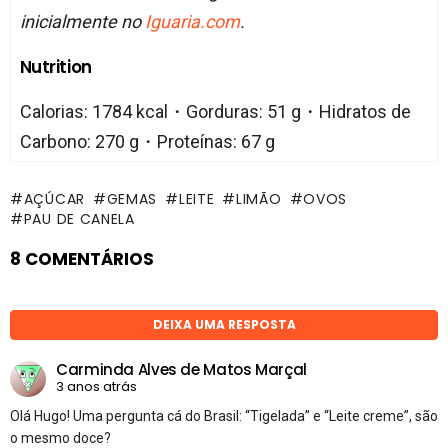
inicialmente no
Iguaria.com
.
Nutrition
Calorias: 1784 kcal・Gorduras: 51 g・Hidratos de
Carbono: 270 g・Proteínas: 67 g
AÇÚCAR
GEMAS
LEITE
LIMÃO
OVOS
PAU DE CANELA
8 COMENTÁRIOS
DEIXA UMA RESPOSTA
Carminda Alves de Matos Marçal
3 anos atrás
Olá Hugo! Uma pergunta cá do Brasil: “Tigelada” e “Leite creme”, são
o mesmo doce?