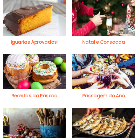
Iguarias Aprovadas!
Natal e Consoada
Receitas da Páscoa
Passagem do Ano