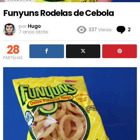
Funyuns Rodelas de Cebola
por
Hugo
Co
337
Views
2
7 anos atrás
28
PARTILHAS