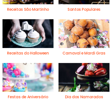
Receitas São Martinho
Santos Populares
Receitas do Halloween
Carnaval e Mardi Gras
Festas de Aniversário
Dia dos Namorados