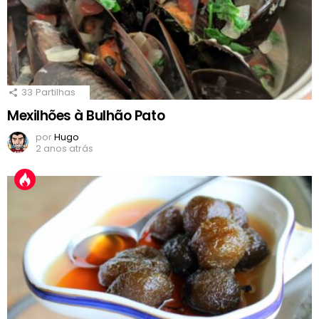
33
Partilhas
Mexilhões à Bulhão Pato
por
Hugo
2 anos atrás