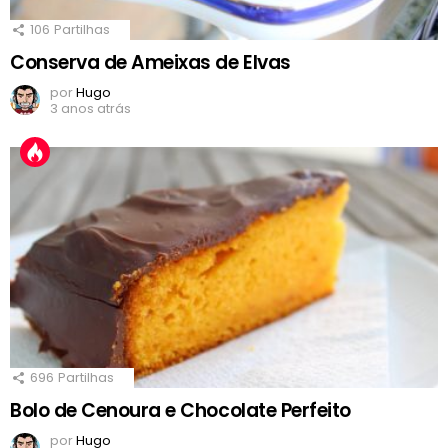
106
Partilhas
Conserva de Ameixas de Elvas
por
Hugo
3 anos atrás
696
Partilhas
Bolo de Cenoura e Chocolate Perfeito
por
Hugo