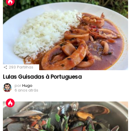
293
Partilhas
Lulas Guisadas à Portuguesa
por
Hugo
6 anos atrás