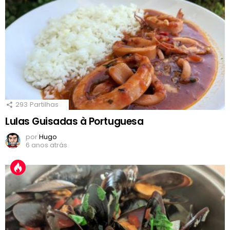
293
Partilhas
Lulas Guisadas à Portuguesa
por
Hugo
6 anos atrás