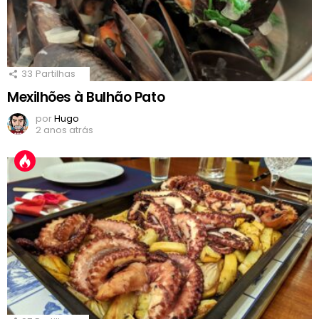
33
Partilhas
Mexilhões à Bulhão Pato
por
Hugo
2 anos atrás