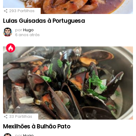
293
Partilhas
Lulas Guisadas à Portuguesa
por
Hugo
6 anos atrás
33
Partilhas
Mexilhões à Bulhão Pato
por
Hugo