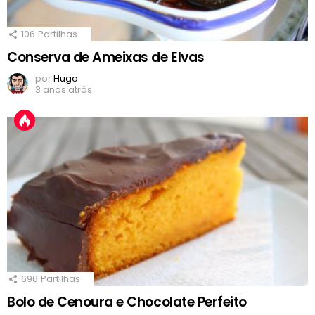
106
Partilhas
Conserva de Ameixas de Elvas
por
Hugo
3 anos atrás
696
Partilhas
Bolo de Cenoura e Chocolate Perfeito