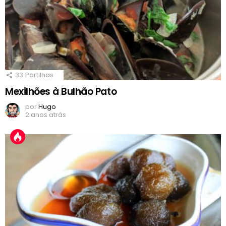
33
Partilhas
Mexilhões à Bulhão Pato
por
Hugo
2 anos atrás