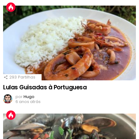
293
Partilhas
Lulas Guisadas à Portuguesa
por
Hugo
6 anos atrás