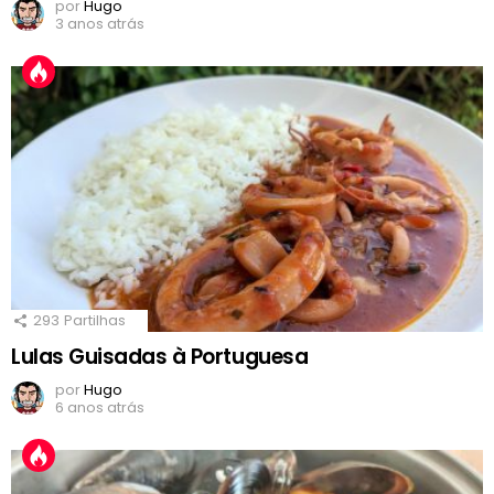
por
Hugo
3 anos atrás
293
Partilhas
Lulas Guisadas à Portuguesa
por
Hugo
6 anos atrás