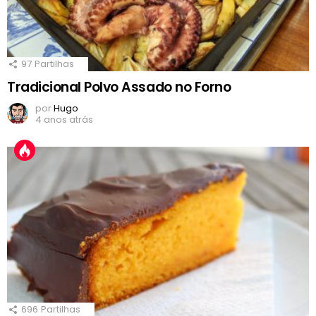
97
Partilhas
Tradicional Polvo Assado no Forno
por
Hugo
4 anos atrás
696
Partilhas