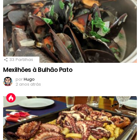
33
Partilhas
Mexilhões à Bulhão Pato
por
Hugo
2 anos atrás