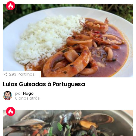
293
Partilhas
Lulas Guisadas à Portuguesa
por
Hugo
6 anos atrás