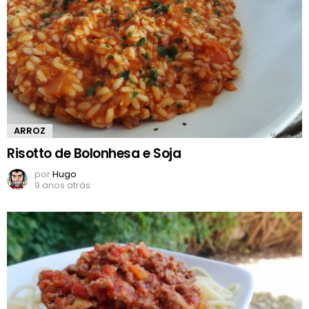
ARROZ
Risotto de Bolonhesa e Soja
por
Hugo
9 anos atrás