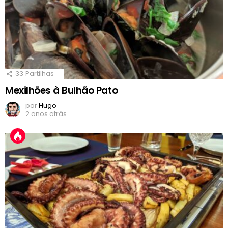
33
Partilhas
Mexilhões à Bulhão Pato
por
Hugo
2 anos atrás