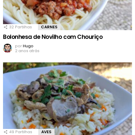
32
Partilhas
CARNES
Bolonhesa de Novilho com Chouriço
por
Hugo
2 anos atrás
49
Partilhas
AVES