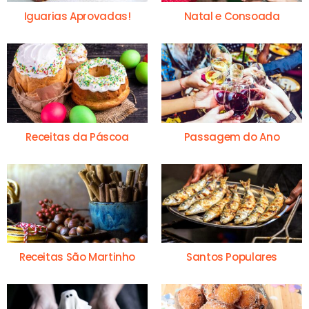
Iguarias Aprovadas!
Natal e Consoada
Receitas da Páscoa
Passagem do Ano
Receitas São Martinho
Santos Populares