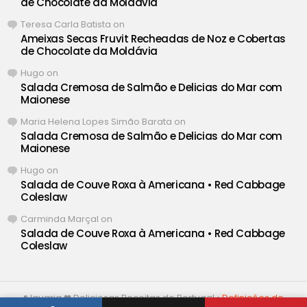
de Chocolate da Moldávia
Teresa Carla Batista
on
Ameixas Secas Fruvit Recheadas de Noz e Cobertas
de Chocolate da Moldávia
Hugo
on
Salada Cremosa de Salmão e Delicias do Mar com
Maionese
Maria Helena Lopes Simão Barata
on
Salada Cremosa de Salmão e Delicias do Mar com
Maionese
Hugo
on
Salada de Couve Roxa à Americana • Red Cabbage
Coleslaw
Carminda Marçal
on
Salada de Couve Roxa à Americana • Red Cabbage
Coleslaw
® Iguaria ❤ Deliciosas Receitas de Portugal •
Definições de