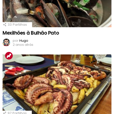
33
Partilhas
Mexilhões à Bulhão Pato
por
Hugo
2 anos atrás
97
Partilhas