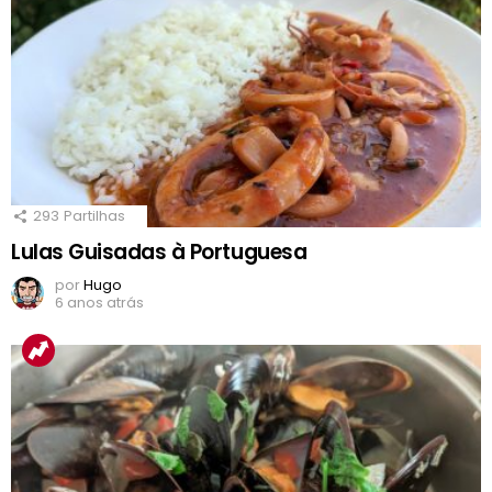
293
Partilhas
Lulas Guisadas à Portuguesa
por
Hugo
6 anos atrás