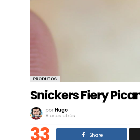
PRODUTOS
Snickers Fiery Pica
por
Hugo
8 anos atrás
33
Share