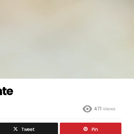
nte
471
Views
Tweet
Pin