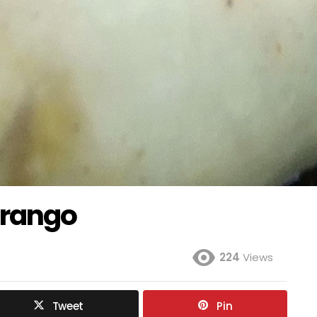
Frango
224
Views
Tweet
Pin