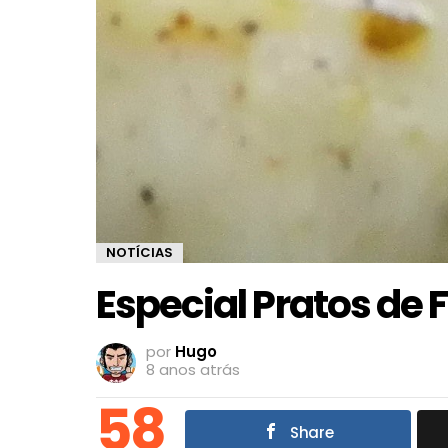
NOTÍCIAS
Especial Pratos de 
por
Hugo
8 anos atrás
58
Share