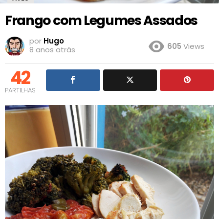
Frango com Legumes Assados
por
Hugo
605
Views
8 anos atrás
42
PARTILHAS