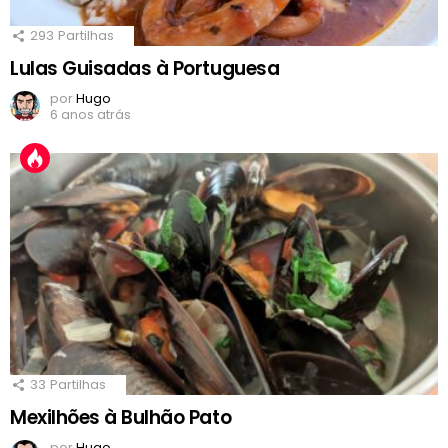
293
Partilhas
Lulas Guisadas à Portuguesa
por
Hugo
6 anos atrás
33
Partilhas
Mexilhões à Bulhão Pato
por
Hugo