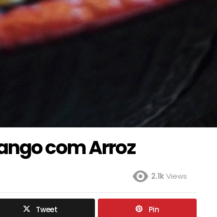
rango com Arroz
2.1k
Views
Tweet
Pin