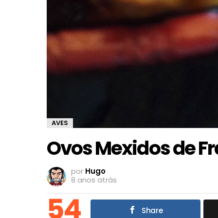
AVES
Ovos Mexidos de F
por
Hugo
8 anos atrás
54
Share