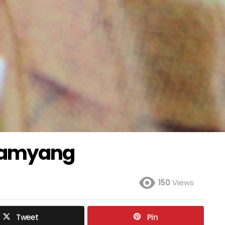
Samyang
150
Views
Tweet
Pin