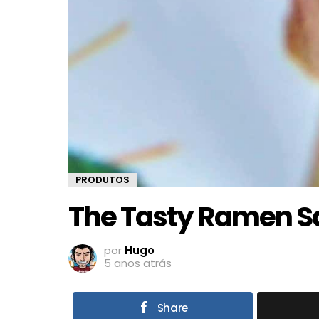
PRODUTOS
The Tasty Ramen 
por
Hugo
5 anos atrás
Share