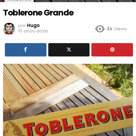
Toblerone Grande
por
Hugo
4k
Views
10 anos atrás