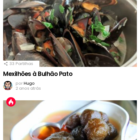
33
Partilhas
Mexilhões à Bulhão Pato
por
Hugo
2 anos atrás