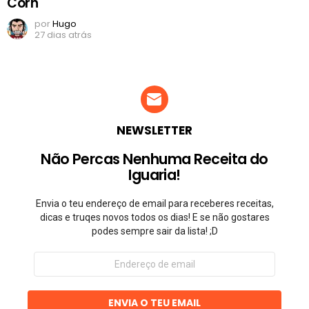
Corn
por
Hugo
27 dias atrás
NEWSLETTER
Não Percas Nenhuma Receita do
Iguaria!
Envia o teu endereço de email para receberes receitas,
dicas e truqes novos todos os dias! E se não gostares
podes sempre sair da lista! ;D
Endereço
de
email
ENVIA O TEU EMAIL