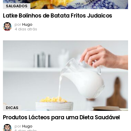
SALGADOS
Latke Bolinhos de Batata Fritos Judaicos
por
Hugo
4 dias atrás
DICAS
Produtos Lácteos para uma Dieta Saudável
por
Hugo
6 dias atrás