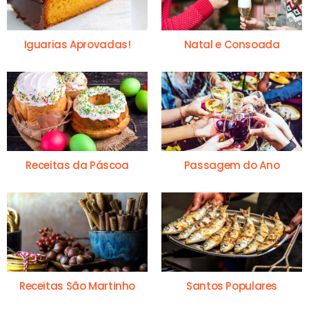
Iguarias Aprovadas!
Natal e Consoada
Receitas da Páscoa
Passagem do Ano
Receitas São Martinho
Santos Populares