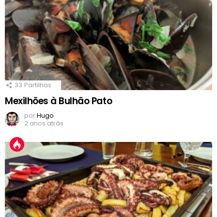
33
Partilhas
Mexilhões à Bulhão Pato
por
Hugo
2 anos atrás