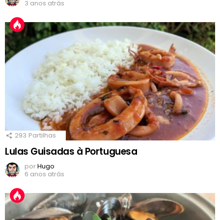
3 anos atrás
293
Partilhas
Lulas Guisadas à Portuguesa
por
Hugo
6 anos atrás