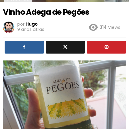
Vinho Adega de Pegões
por
Hugo
314
Views
9 anos atrás