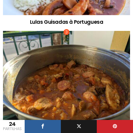
Lulas Guisadas à Portuguesa
24
PARTILHAS
Rojões de Porco Estufados com Salsichas