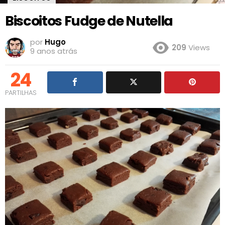
Biscoitos Fudge de Nutella
por
Hugo
209
Views
9 anos atrás
24
PARTILHAS