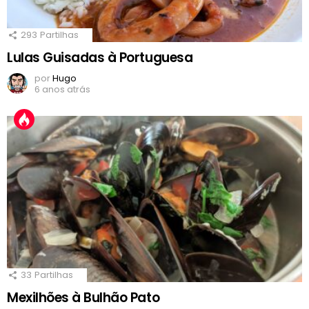
293
Partilhas
Lulas Guisadas à Portuguesa
por
Hugo
6 anos atrás
33
Partilhas
Mexilhões à Bulhão Pato