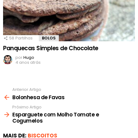
58
Partilhas
BOLOS
Panquecas Simples de Chocolate
por
Hugo
4 anos atrás
Anterior Artigo
Ver
mais
Bolonhesa de Favas
Próximo Artigo
Esparguete com Molho Tomate e
Cogumelos
MAIS DE:
BISCOITOS