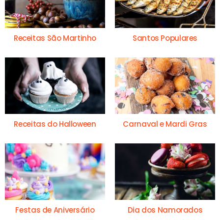
Receitas São Martinho
Santos Populares
Receitas do Halloween
Carnaval e Mardi Gras
Festas de Aniversário
Dia dos Namorados