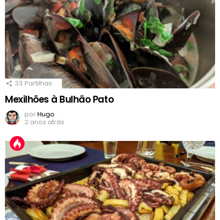
33
Partilhas
Mexilhões à Bulhão Pato
por
Hugo
2 anos atrás