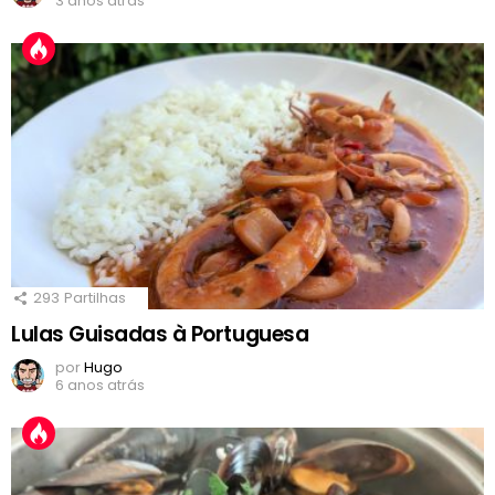
3 anos atrás
293
Partilhas
Lulas Guisadas à Portuguesa
por
Hugo
6 anos atrás