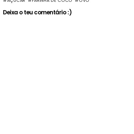
AÇÚCAR
FARINHA DE COCO
OVO
Deixa o teu comentário :)