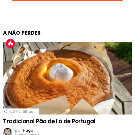
A NÃO PERDER
103
Partilhas
Tradicional Pão de Ló de Portugal
por
Hugo