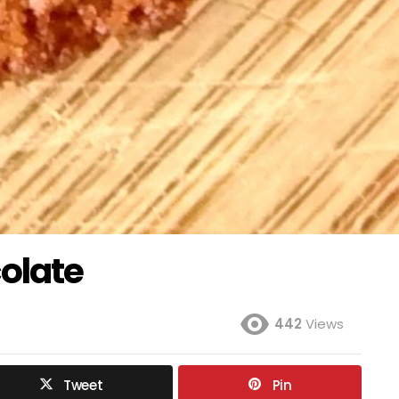
olate
442
Views
Tweet
Pin