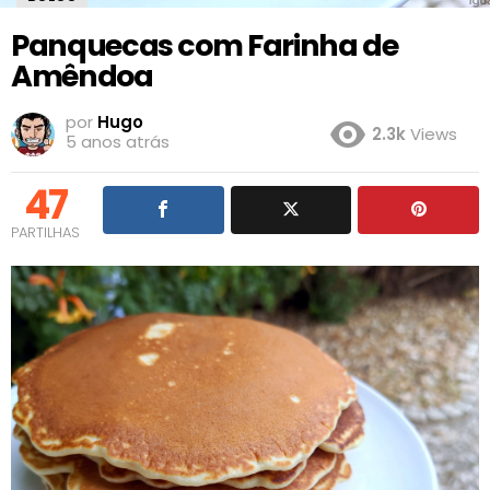
Panquecas com Farinha de
Amêndoa
por
Hugo
2.3k
Views
5 anos atrás
47
PARTILHAS