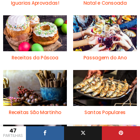
Iguarias Aprovadas!
Natal e Consoada
Receitas da Páscoa
Passagem do Ano
Receitas São Martinho
Santos Populares
47
PARTILHAS