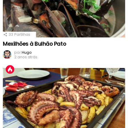
33
Partilhas
Mexilhões à Bulhão Pato
por
Hugo
2 anos atrás