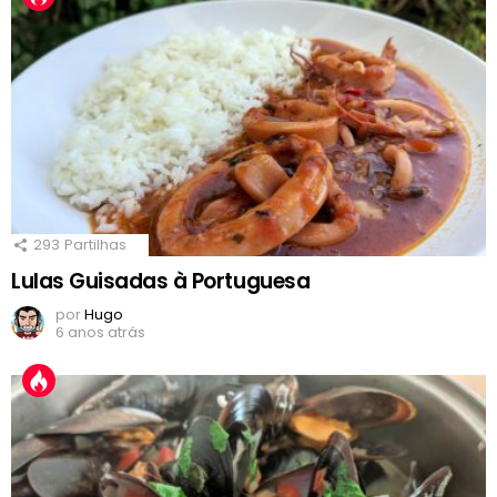
293
Partilhas
Lulas Guisadas à Portuguesa
por
Hugo
6 anos atrás