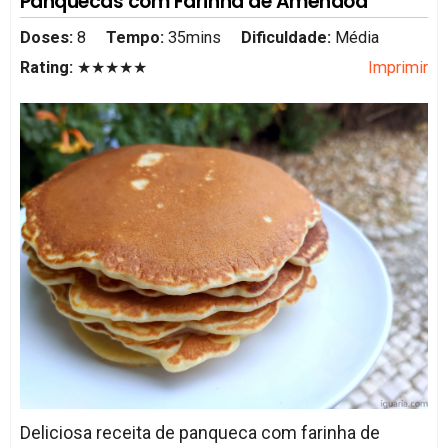
Panquecas com Farinha de Amêndoa
Doses:
8
Tempo:
35mins
Dificuldade:
Média
Rating:
★★★★★
Imprimir
Deliciosa receita de panqueca com farinha de