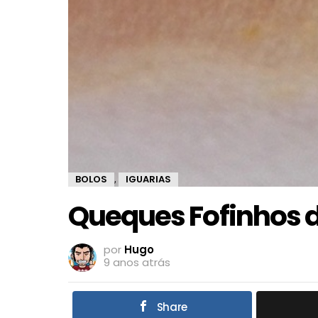
BOLOS
IGUARIAS
,
Queques Fofinhos 
por
Hugo
9 anos atrás
Share