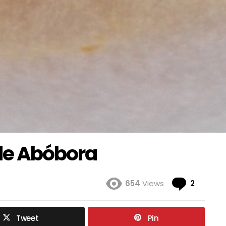
de Abóbora
Coment
654
Views
2
Tweet
Pin