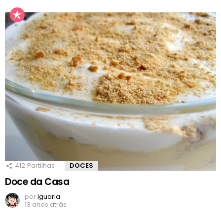
412
Partilhas
DOCES
Doce da Casa
por
Iguaria
13 anos atrás