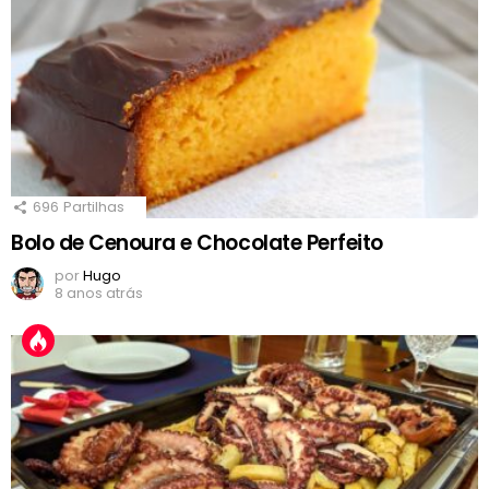
696
Partilhas
Bolo de Cenoura e Chocolate Perfeito
por
Hugo
8 anos atrás