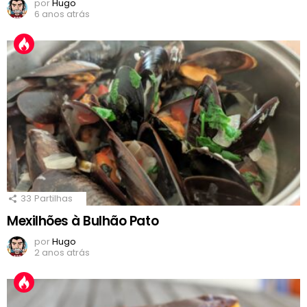
por
Hugo
6 anos atrás
33
Partilhas
Mexilhões à Bulhão Pato
por
Hugo
2 anos atrás