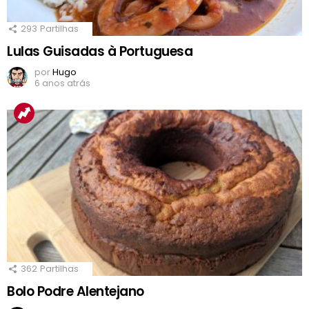
293
Partilhas
Lulas Guisadas à Portuguesa
por
Hugo
6 anos atrás
362
Partilhas
Bolo Podre Alentejano