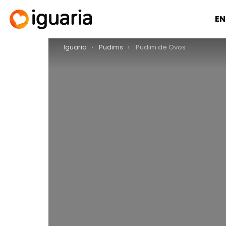
EN
You are here:
Iguaria
Pudims
Pudim de Ovos