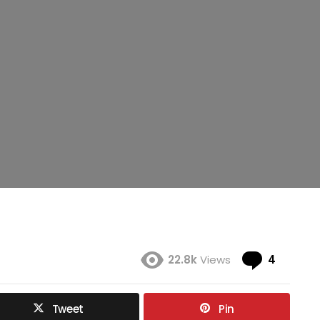
Coment
22.8k
Views
4
Tweet
Pin