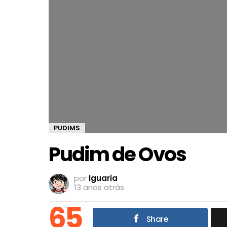
PUDIMS
Pudim de Ovos
por
Iguaria
13 anos atrás
65
Share