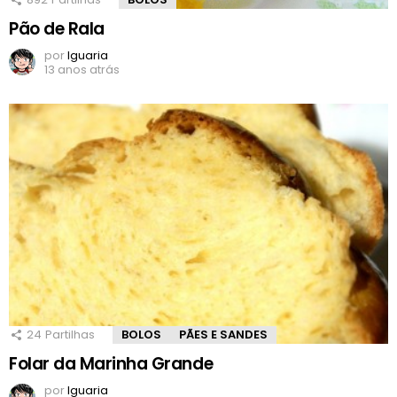
Pão de Rala
por
Iguaria
13 anos atrás
24
Partilhas
BOLOS
PÃES E SANDES
Folar da Marinha Grande
por
Iguaria