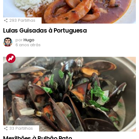
293
Partilhas
Lulas Guisadas à Portuguesa
por
Hugo
6 anos atrás
33
Partilhas
Mexilhões à Bulhão Pato