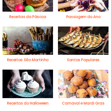
Receitas da Páscoa
Passagem do Ano
Receitas São Martinho
Santos Populares
Receitas do Halloween
Carnaval e Mardi Gras