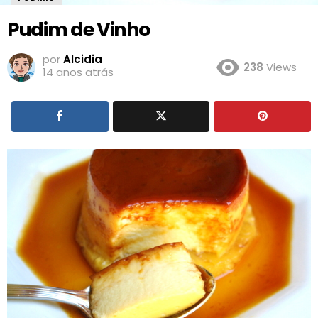
Pudim de Vinho
por
Alcidia
238
Views
14 anos atrás