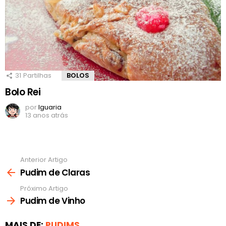
31
Partilhas
BOLOS
Bolo Rei
por
Iguaria
13 anos atrás
Anterior Artigo
Ver
mais
Pudim de Claras
Próximo Artigo
Pudim de Vinho
MAIS DE:
PUDIMS