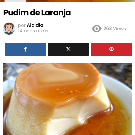
Pudim de Laranja
por
Alcidia
263
Views
14 anos atrás