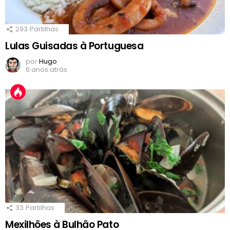
293
Partilhas
Lulas Guisadas à Portuguesa
por
Hugo
6 anos atrás
33
Partilhas
Mexilhões à Bulhão Pato