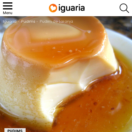
P
Menu
You are here:
Iguaria
Pudims
Pudim de Laranja
PUDIMS