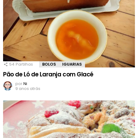
54
Partilhas
BOLOS
IGUARIAS
Pão de Ló de Laranja com Glacé
por
Ni
9 anos atrás