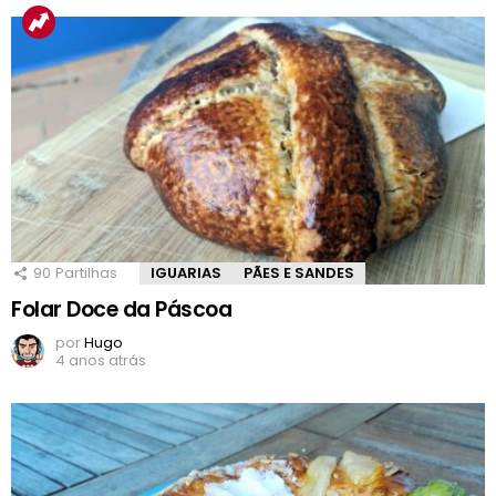
90
Partilhas
IGUARIAS
PÃES E SANDES
Folar Doce da Páscoa
por
Hugo
4 anos atrás