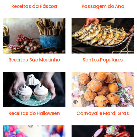
Receitas da Páscoa
Passagem do Ano
Receitas São Martinho
Santos Populares
Receitas do Halloween
Carnaval e Mardi Gras