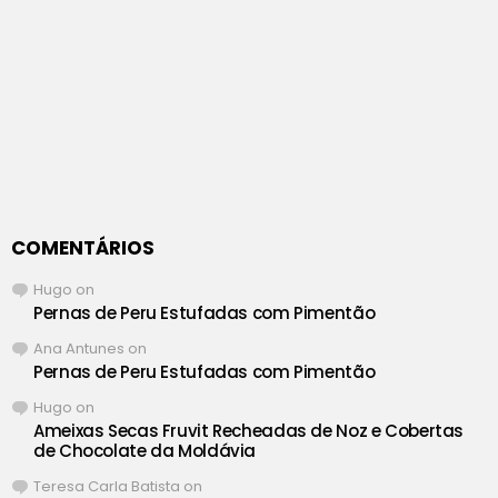
COMENTÁRIOS
Hugo
on
Pernas de Peru Estufadas com Pimentão
Ana Antunes
on
Pernas de Peru Estufadas com Pimentão
Hugo
on
Ameixas Secas Fruvit Recheadas de Noz e Cobertas
de Chocolate da Moldávia
Teresa Carla Batista
on