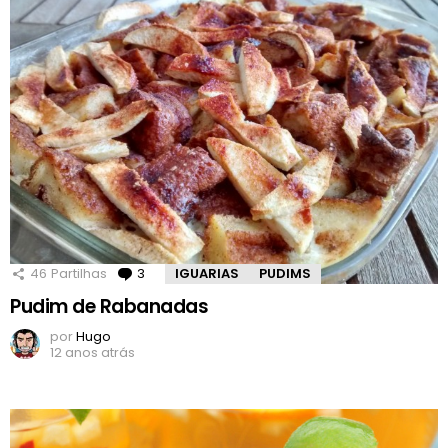
46
Partilhas
3
Comentários
IGUARIAS
PUDIMS
Pudim de Rabanadas
por
Hugo
12 anos atrás