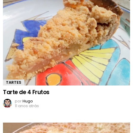
TARTES
Tarte de 4 Frutos
por
Hugo
11 anos atrás