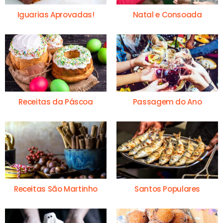
Iguarias Aprovadas!
Natal e Consoada
Receitas da Páscoa
Passagem do Ano
Receitas São Martinho
Santos Populares