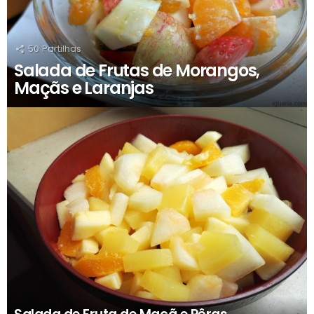
50
Partilhas
Salada de Frutas de Morangos,
Maçãs e Laranjas