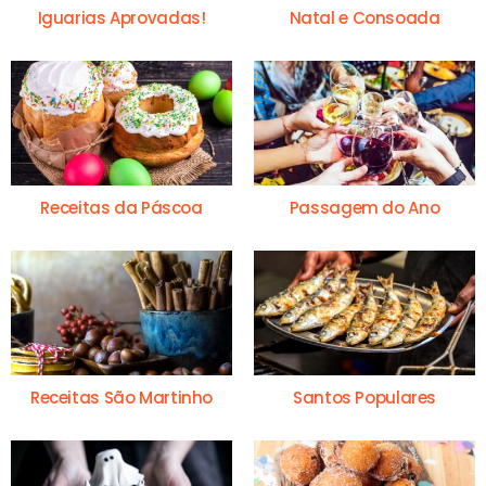
Iguarias Aprovadas!
Natal e Consoada
Receitas da Páscoa
Passagem do Ano
Receitas São Martinho
Santos Populares