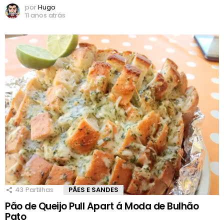
por
Hugo
11 anos atrás
43
Partilhas
PÃES E SANDES
Pão de Queijo Pull Apart á Moda de Bulhão
Pato