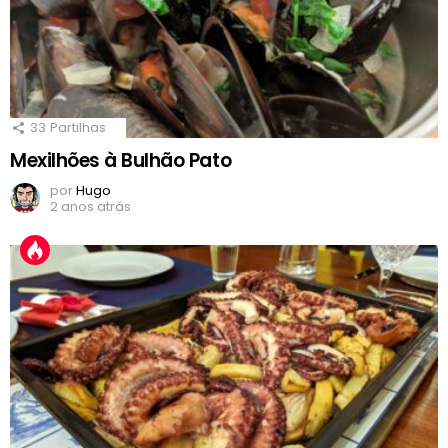
33
Partilhas
Mexilhões à Bulhão Pato
por
Hugo
2 anos atrás