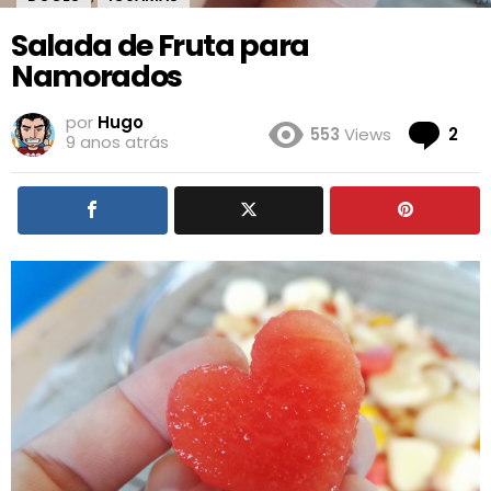
Salada de Fruta para
Namorados
por
Hugo
Co
553
Views
2
9 anos atrás