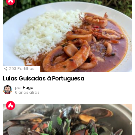
293
Partilhas
Lulas Guisadas à Portuguesa
por
Hugo
6 anos atrás