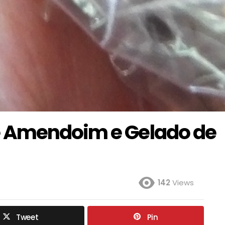
 Amendoim e Gelado de
142
Views
Tweet
Pin