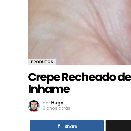
PRODUTOS
Crepe Recheado de
Inhame
por
Hugo
9 anos atrás
Share