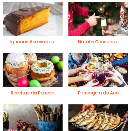
Iguarias Aprovadas!
Natal e Consoada
Receitas da Páscoa
Passagem do Ano