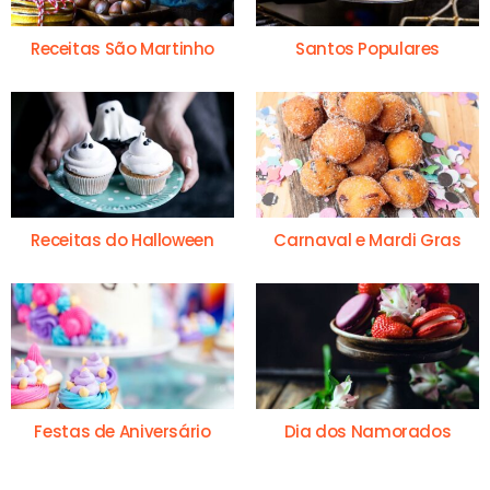
Receitas São Martinho
Santos Populares
Receitas do Halloween
Carnaval e Mardi Gras
Festas de Aniversário
Dia dos Namorados