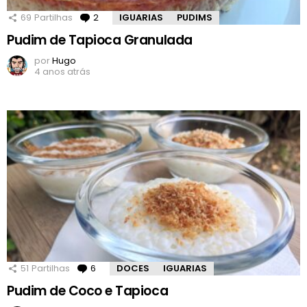
69
Partilhas
2
Comentários
IGUARIAS
PUDIMS
Pudim de Tapioca Granulada
por
Hugo
4 anos atrás
51
Partilhas
6
Comentários
DOCES
IGUARIAS
Pudim de Coco e Tapioca