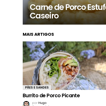
Carne de Porco Estu
Caseiro
MAIS ARTIGOS
PÃES E SANDES
Burrito de Porco Picante
por
Hugo