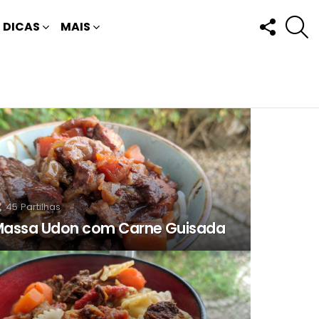
FOLLOW
P
DICAS
MAIS
US
45
Partilhas
assa Udon com Carne Guisada