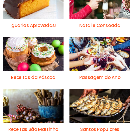
Iguarias Aprovadas!
Natal e Consoada
Receitas da Páscoa
Passagem do Ano
Receitas São Martinho
Santos Populares