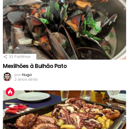
33
Partilhas
Mexilhões à Bulhão Pato
por
Hugo
2 anos atrás