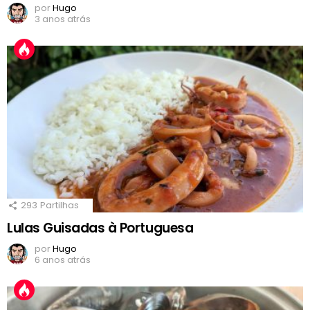
por
Hugo
3 anos atrás
293
Partilhas
Lulas Guisadas à Portuguesa
por
Hugo
6 anos atrás