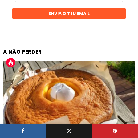
email
ENVIA O TEU EMAIL
A NÃO PERDER
103
Partilhas