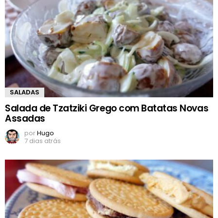
SALADAS
Salada de Tzatziki Grego com Batatas Novas
Assadas
por
Hugo
7 dias atrás