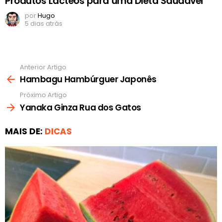
Produtos Lácteos para uma Dieta Saudável
por
Hugo
5 dias atrás
Anterior Artigo
Ver
mais
Hambagu Hambúrguer Japonês
Próximo Artigo
Yanaka Ginza Rua dos Gatos
MAIS DE:
DICAS