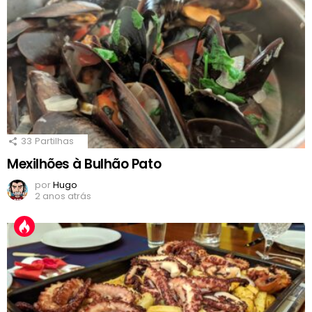
33
Partilhas
Mexilhões à Bulhão Pato
por
Hugo
2 anos atrás