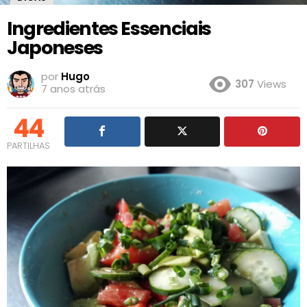
Ingredientes Essenciais
Japoneses
por
Hugo
307
Views
7 anos atrás
44
PARTILHAS