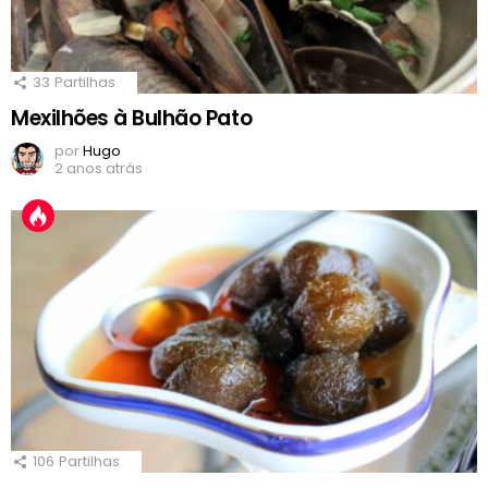
33
Partilhas
Mexilhões à Bulhão Pato
por
Hugo
2 anos atrás
106
Partilhas