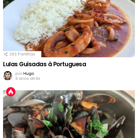
293
Partilhas
Lulas Guisadas à Portuguesa
por
Hugo
6 anos atrás