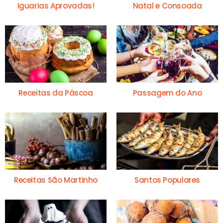
Iguarias Aprovadas!
Natal e Consoada
Receitas da Páscoa
Passagem do Ano
Receitas São Martinho
Santos Populares