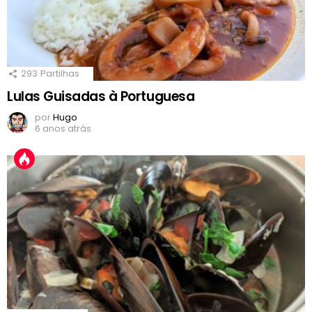
293
Partilhas
Lulas Guisadas à Portuguesa
por
Hugo
6 anos atrás