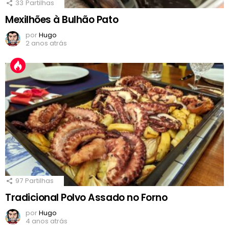
33
Partilhas
Mexilhões à Bulhão Pato
por
Hugo
2 anos atrás
97
Partilhas
Tradicional Polvo Assado no Forno
por
Hugo
4 anos atrás