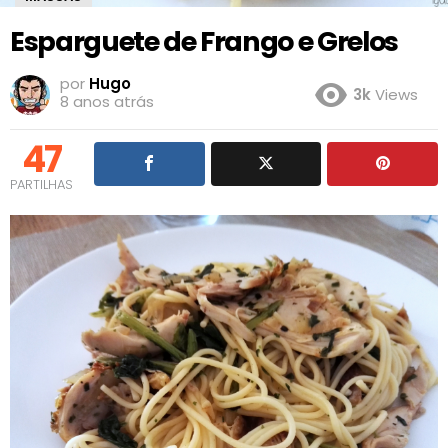
Esparguete de Frango e Grelos
por
Hugo
3k
Views
8 anos atrás
47
PARTILHAS