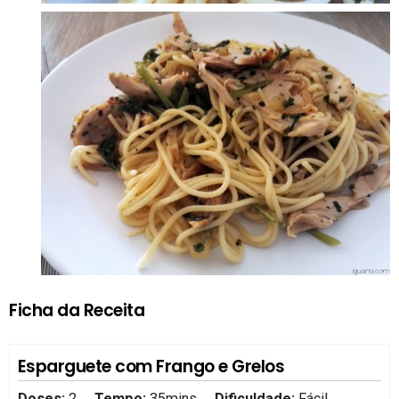
Ficha da Receita
Esparguete com Frango e Grelos
Doses:
2
Tempo:
35mins
Dificuldade:
Fácil