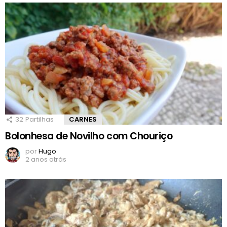
32
Partilhas
CARNES
Bolonhesa de Novilho com Chouriço
por
Hugo
2 anos atrás