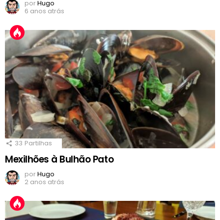
por
Hugo
6 anos atrás
33
Partilhas
Mexilhões à Bulhão Pato
por
Hugo
2 anos atrás