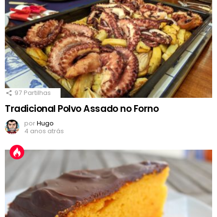
97
Partilhas
Tradicional Polvo Assado no Forno
por
Hugo
4 anos atrás