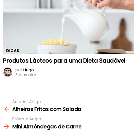
DICAS
Produtos Lácteos para uma Dieta Saudável
por
Hugo
6 dias atrás
Anterior Artigo
Ver
mais
Alheiras Fritas com Salada
Próximo Artigo
Mini Almôndegas de Carne