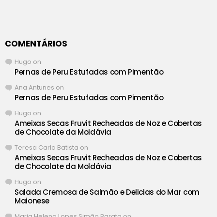
COMENTÁRIOS
Hugo
on
Pernas de Peru Estufadas com Pimentão
Ana Antunes
on
Pernas de Peru Estufadas com Pimentão
Hugo
on
Ameixas Secas Fruvit Recheadas de Noz e Cobertas
de Chocolate da Moldávia
Teresa Carla Batista
on
Ameixas Secas Fruvit Recheadas de Noz e Cobertas
de Chocolate da Moldávia
Hugo
on
Salada Cremosa de Salmão e Delicias do Mar com
Maionese
Maria Helena Lopes Simão Barata
on