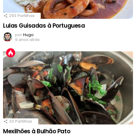
293
Partilhas
Lulas Guisadas à Portuguesa
por
Hugo
6 anos atrás
33
Partilhas
Mexilhões à Bulhão Pato