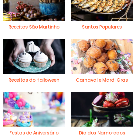
Receitas São Martinho
Santos Populares
Receitas do Halloween
Carnaval e Mardi Gras
Festas de Aniversário
Dia dos Namorados