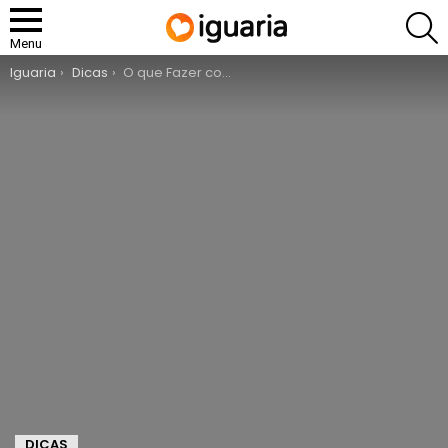
P
Menu
You are here:
Iguaria
Dicas
O que Fazer com Restos de Fruta
DICAS