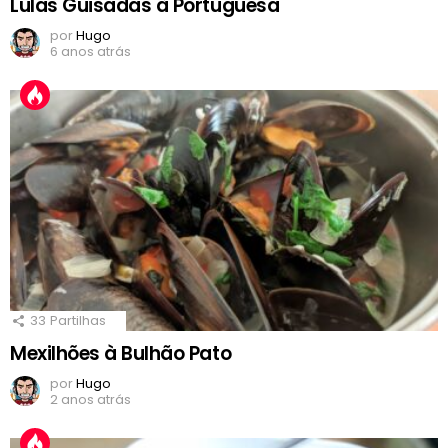
Lulas Guisadas à Portuguesa
por
Hugo
6 anos atrás
33
Partilhas
Mexilhões à Bulhão Pato
por
Hugo
2 anos atrás