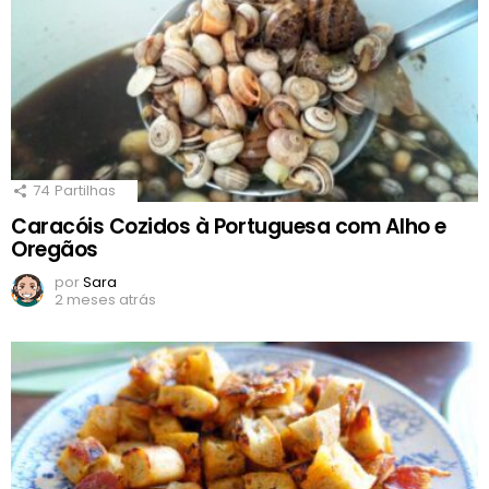
74
Partilhas
Caracóis Cozidos à Portuguesa com Alho e
Oregãos
por
Sara
2 meses atrás