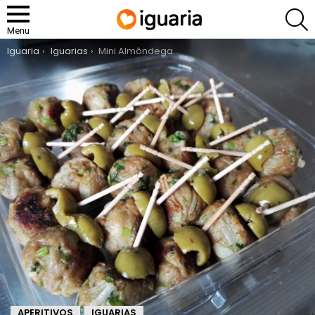
P
Menu
You are here:
Iguaria
Iguarias
Mini Almôndegas de Carne
APERITIVOS
IGUARIAS
,