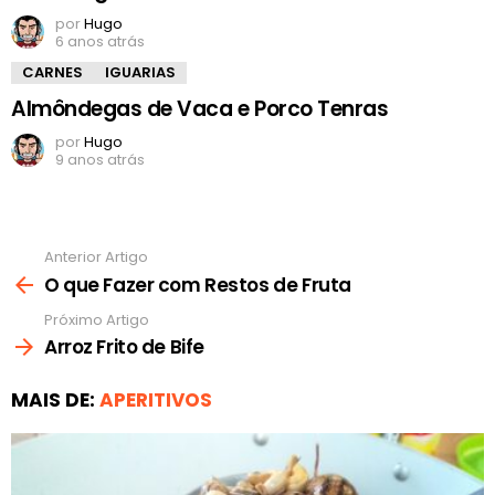
por
Hugo
6 anos atrás
CARNES
IGUARIAS
Almôndegas de Vaca e Porco Tenras
por
Hugo
9 anos atrás
Anterior Artigo
Ver
mais
O que Fazer com Restos de Fruta
Próximo Artigo
Arroz Frito de Bife
MAIS DE:
APERITIVOS