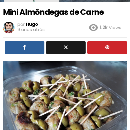
Mini Almôndegas de Carne
por
Hugo
1.2k
Views
9 anos atrás