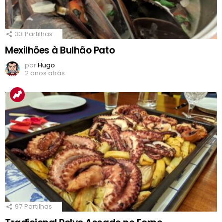
33
Partilhas
Mexilhões à Bulhão Pato
por
Hugo
2 anos atrás
97
Partilhas