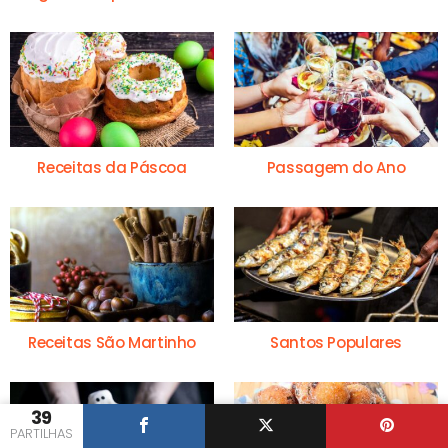
Receitas da Páscoa
Passagem do Ano
Receitas São Martinho
Santos Populares
39
PARTILHAS