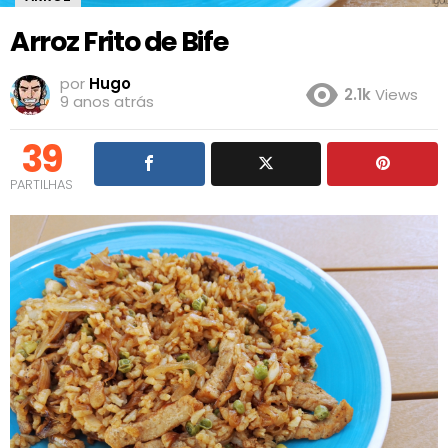
Arroz Frito de Bife
por
Hugo
2.1k
Views
9 anos atrás
39
PARTILHAS