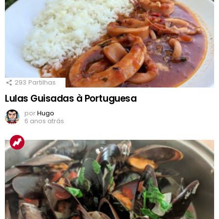
293
Partilhas
Lulas Guisadas à Portuguesa
por
Hugo
6 anos atrás