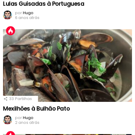
Lulas Guisadas à Portuguesa
por
Hugo
6 anos atrás
33
Partilhas
Mexilhões à Bulhão Pato
por
Hugo
2 anos atrás