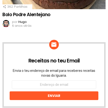
362
Partilhas
Bolo Podre Alentejano
por
Hugo
6 anos atrás
Receitas no teu Email
Envia o teu endereço de email para receberes receitas
novas do Iguaria.
Endereço
de
email
ENVIAR