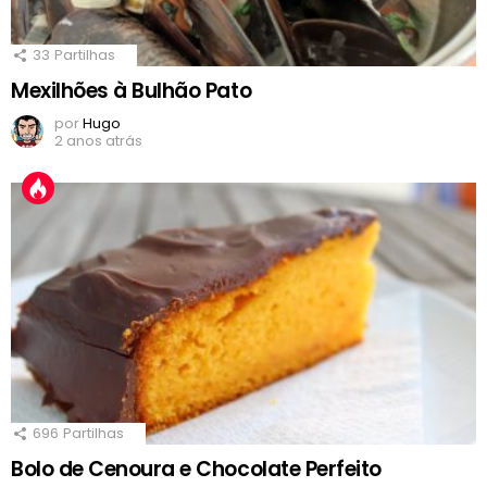
33
Partilhas
Mexilhões à Bulhão Pato
por
Hugo
2 anos atrás
696
Partilhas
Bolo de Cenoura e Chocolate Perfeito