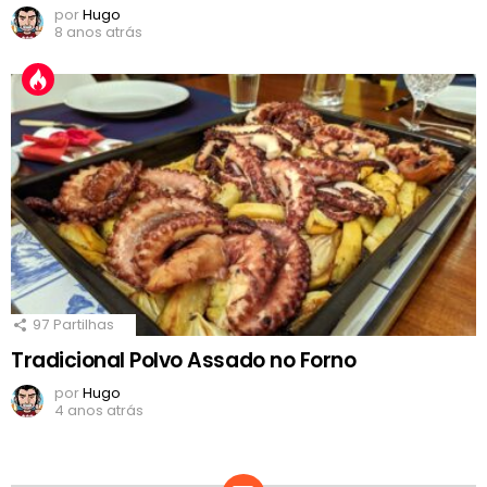
por
Hugo
8 anos atrás
97
Partilhas
Tradicional Polvo Assado no Forno
por
Hugo
4 anos atrás