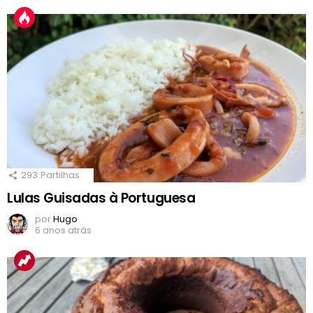
293
Partilhas
Lulas Guisadas à Portuguesa
por
Hugo
6 anos atrás