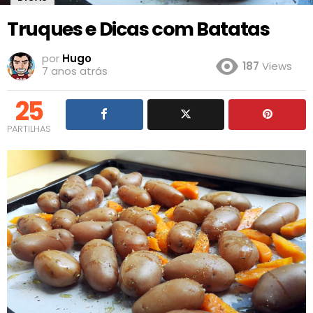
Truques e Dicas com Batatas
por
Hugo
187
Views
7 anos atrás
25
PARTILHAS