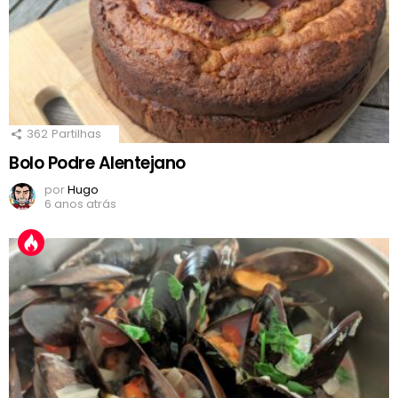
362
Partilhas
Bolo Podre Alentejano
por
Hugo
6 anos atrás