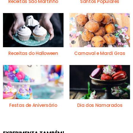
Receitas São Martinho
Santos Populares
Receitas do Halloween
Carnaval e Mardi Gras
Festas de Aniversário
Dia dos Namorados