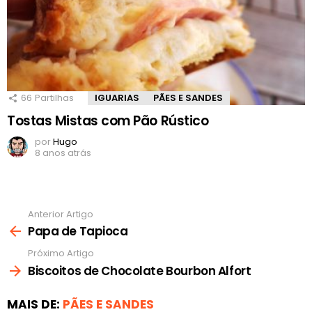
66
Partilhas
IGUARIAS
PÃES E SANDES
Tostas Mistas com Pão Rústico
por
Hugo
8 anos atrás
Anterior Artigo
Ver
mais
Papa de Tapioca
Próximo Artigo
Biscoitos de Chocolate Bourbon Alfort
MAIS DE:
PÃES E SANDES