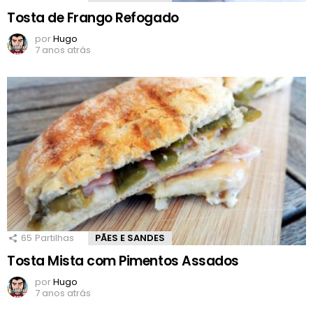
Tosta de Frango Refogado
por
Hugo
7 anos atrás
65
Partilhas
PÃES E SANDES
Tosta Mista com Pimentos Assados
por
Hugo
7 anos atrás