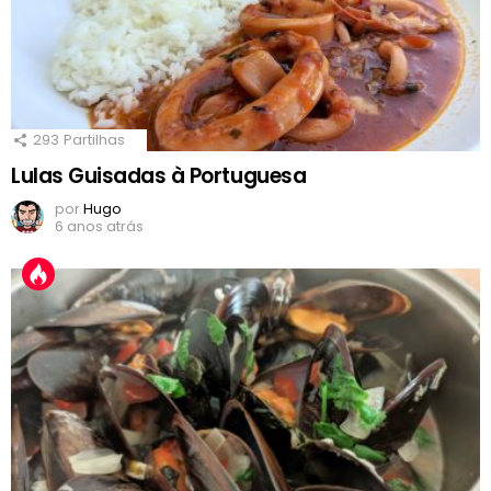
293
Partilhas
Lulas Guisadas à Portuguesa
por
Hugo
6 anos atrás