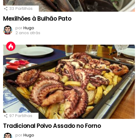
33
Partilhas
Mexilhões à Bulhão Pato
por
Hugo
2 anos atrás
97
Partilhas
Tradicional Polvo Assado no Forno
por
Hugo