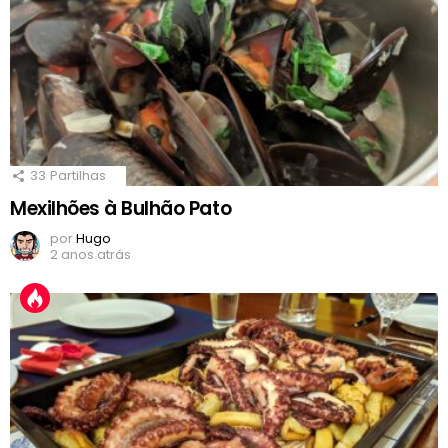
33
Partilhas
Mexilhões à Bulhão Pato
por
Hugo
2 anos atrás