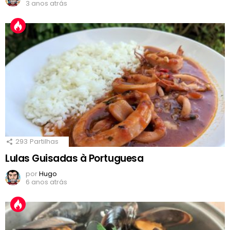
3 anos atrás
293
Partilhas
Lulas Guisadas à Portuguesa
por
Hugo
6 anos atrás