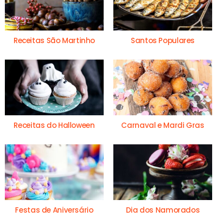
Receitas São Martinho
Santos Populares
Receitas do Halloween
Carnaval e Mardi Gras
Festas de Aniversário
Dia dos Namorados