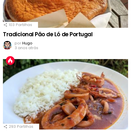
103
Partilhas
Tradicional Pão de Ló de Portugal
por
Hugo
3 anos atrás
293
Partilhas