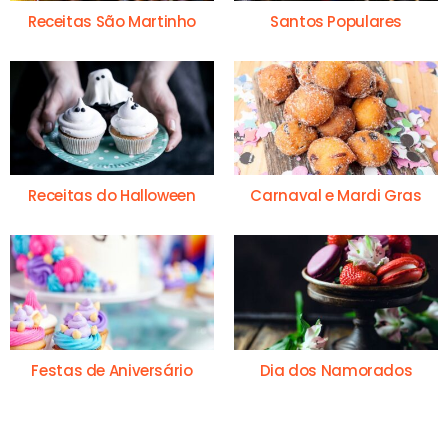
Receitas São Martinho
Santos Populares
Receitas do Halloween
Carnaval e Mardi Gras
Festas de Aniversário
Dia dos Namorados