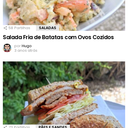
58
Partilhas
SALADAS
Salada Fria de Batatas com Ovos Cozidos
por
Hugo
3 anos atrás
73
Partilhas
PÃES E SANDES