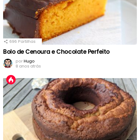
696
Partilhas
Bolo de Cenoura e Chocolate Perfeito
por
Hugo
8 anos atrás