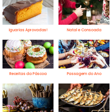
Iguarias Aprovadas!
Natal e Consoada
Receitas da Páscoa
Passagem do Ano