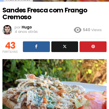
Sandes Fresca com Frango
Cremoso
por
Hugo
540
Views
4 anos atrás
43
PARTILHAS