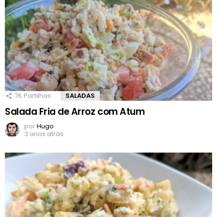
76
Partilhas
SALADAS
Salada Fria de Arroz com Atum
por
Hugo
3 anos atrás