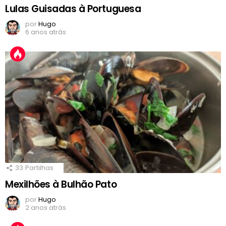
Lulas Guisadas à Portuguesa
por
Hugo
6 anos atrás
33
Partilhas
Mexilhões à Bulhão Pato
por
Hugo
2 anos atrás