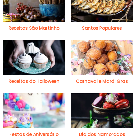
Receitas São Martinho
Santos Populares
Receitas do Halloween
Carnaval e Mardi Gras
Festas de Aniversário
Dia dos Namorados