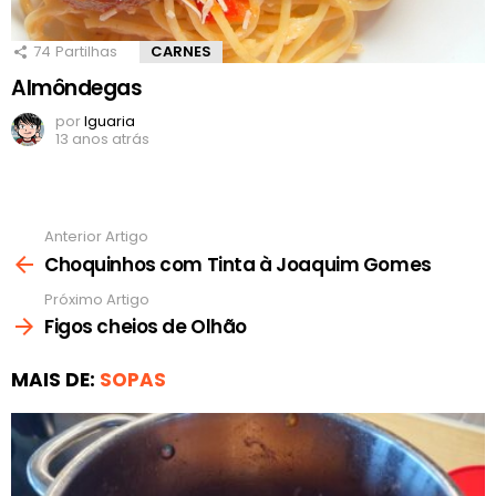
74
Partilhas
CARNES
Almôndegas
por
Iguaria
13 anos atrás
Anterior Artigo
Ver
mais
Choquinhos com Tinta à Joaquim Gomes
Próximo Artigo
Figos cheios de Olhão
MAIS DE:
SOPAS