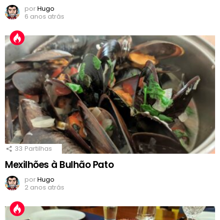
por
Hugo
6 anos atrás
33
Partilhas
Mexilhões à Bulhão Pato
por
Hugo
2 anos atrás