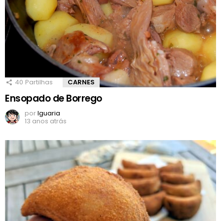
40
Partilhas
CARNES
Ensopado de Borrego
por
Iguaria
13 anos atrás