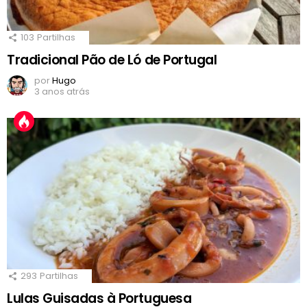
103
Partilhas
Tradicional Pão de Ló de Portugal
por
Hugo
3 anos atrás
293
Partilhas
Lulas Guisadas à Portuguesa