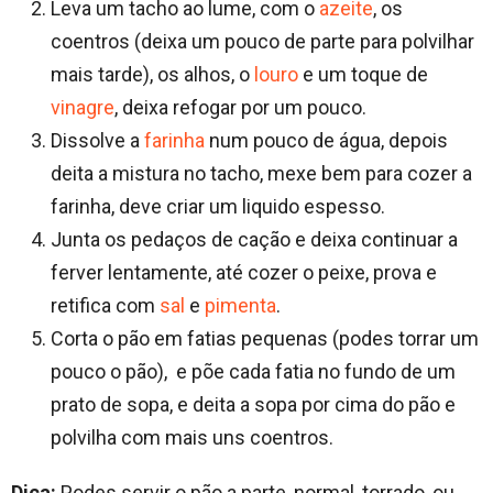
Leva um tacho ao lume, com o
azeite
, os
coentros (deixa um pouco de parte para polvilhar
mais tarde), os alhos, o
louro
e um toque de
vinagre
, deixa refogar por um pouco.
Dissolve a
farinha
num pouco de água, depois
deita a mistura no tacho, mexe bem para cozer a
farinha, deve criar um liquido espesso.
Junta os pedaços de cação e deixa continuar a
ferver lentamente, até cozer o peixe, prova e
retifica com
sal
e
pimenta
.
Corta o pão em fatias pequenas (podes torrar um
pouco o pão), e põe cada fatia no fundo de um
prato de sopa, e deita a sopa por cima do pão e
polvilha com mais uns coentros.
Dica:
Podes servir o pão a parte, normal, torrado, ou