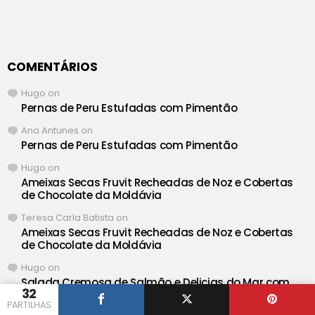
COMENTÁRIOS
Hugo
on
Pernas de Peru Estufadas com Pimentão
Ana Antunes
on
Pernas de Peru Estufadas com Pimentão
Hugo
on
Ameixas Secas Fruvit Recheadas de Noz e Cobertas
de Chocolate da Moldávia
Teresa Carla Batista
on
Ameixas Secas Fruvit Recheadas de Noz e Cobertas
de Chocolate da Moldávia
Hugo
on
Salada Cremosa de Salmão e Delicias do Mar com
32
Maionese
PARTILHAS