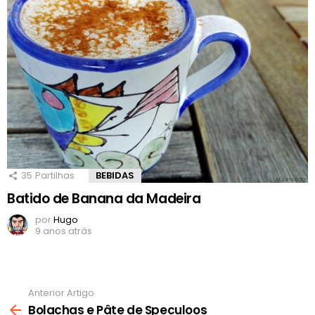
35
Partilhas
BEBIDAS
Batido de Banana da Madeira
por
Hugo
9 anos atrás
Anterior Artigo
Ver
mais
Bolachas e Pâte de Speculoos