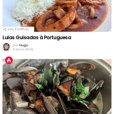
293
Partilhas
Lulas Guisadas à Portuguesa
por
Hugo
6 anos atrás