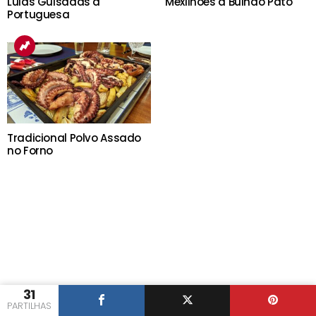
Lulas Guisadas à
Mexilhões à Bulhão Pato
Portuguesa
Tradicional Polvo Assado
no Forno
31
PARTILHAS