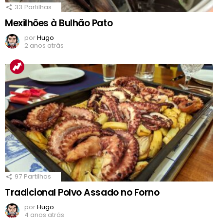
33
Partilhas
Mexilhões à Bulhão Pato
por
Hugo
2 anos atrás
97
Partilhas
Tradicional Polvo Assado no Forno
por
Hugo
4 anos atrás