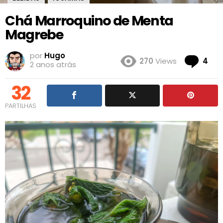
Chá Marroquino de Menta
Magrebe
por
Hugo
Co
270
Views
4
2 anos atrás
32
PARTILHAS