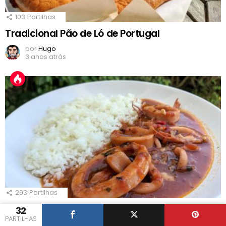
103
Partilhas
Tradicional Pão de Ló de Portugal
por
Hugo
3 anos atrás
293
Partilhas
Lulas Guisadas à Portuguesa
32
PARTILHAS
por
Hugo